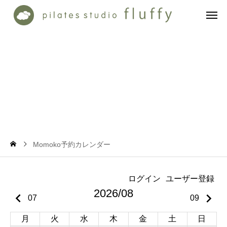
M
o
m
o
k
o
W
e
b
予
約
Momoko予約カレンダー
ログイン
ユーザー登録
2026/08
keyboard_arrow_left
keyboard_arrow_right
07
09
月
火
水
木
金
土
日