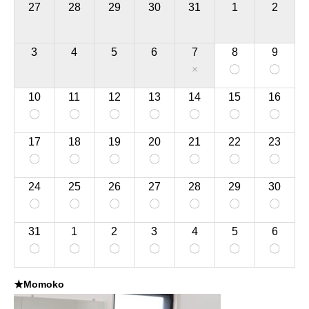
27
28
29
30
31
1
2
3
4
5
6
7
8
9
×
〇
〇
10
11
12
13
14
15
16
〇
〇
〇
〇
〇
〇
〇
17
18
19
20
21
22
23
〇
〇
〇
〇
〇
〇
〇
24
25
26
27
28
29
30
〇
〇
〇
〇
〇
〇
〇
31
1
2
3
4
5
6
〇
〇
〇
〇
〇
〇
〇
★Momoko